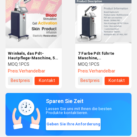
Wrinkels, das Pdt-
7 Farbe Pdt führte
Hautpflege-Maschine, 5
Maschine,
Farbrote blaue gelbe
Gesichtsausrüstung der
MOQ:
1PCS
MOQ:
1PCS
Gesichtslichttherapie-
Hautpflege-650W kein
Preis:
Verhandelbar
Preis:
Verhandelbar
Maschine entfernt
Stillstandszeit-einfacher
Gebrauch
Bestpreis
Kontakt
Bestpreis
Kontakt
Sparen Sie Zeit
Lassen Sie uns mit Ihnen die besten
Produkte kontaktieren.
Geben Sie Ihre Anforderung