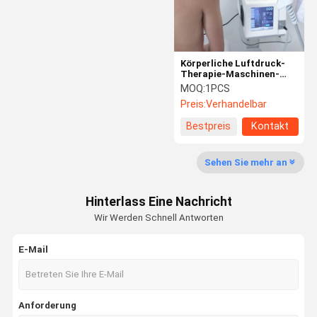
Körperliche Luftdruck-
Therapie-Maschinen-
Hauptgebrauch für
MOQ:
1PCS
Körper-
Preis:
Verhandelbar
Schmerzlinderung 1-
21HZ
Bestpreis
Kontakt
Sehen Sie mehr an
Hinterlass Eine Nachricht
Wir Werden Schnell Antworten
E-Mail
Haus
Produkte
Über Uns
Fabrik-
Ausflug
Anforderung