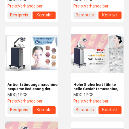
Behandlung/Pigment-
Therapie zur Falten-
Preis:
Verhandelbar
Preis:
Verhandelbar
Abbau
Abbau-hohen Sicherheit
Bestpreis
Kontakt
Bestpreis
Kontakt
Antientzündungsmaschinen-
Hohe Sicherheit führte
bequeme Bedienung der
helle Gesichtsmaschine,
fotodynamischen
führte Pdt-Maschine für
MOQ:
1PCS
MOQ:
1PCS
Therapie
Akne-Behandlung
Preis:
Verhandelbar
Preis:
Verhandelbar
Bestpreis
Kontakt
Bestpreis
Kontakt