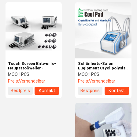
Touch Screen Entwurfs-
Schönheits-Salon
Hauptstoßwellen-
Euqipment Cryolipolysis
Therapie-Maschine für
EMS Maschinen-CRYO
MOQ:
1PCS
MOQ:
1PCS
Behandlung der erektilen
für Weilght-Verlust mit 4
Preis:
Verhandelbar
Preis:
Verhandelbar
Dysfunktion
Griffen
Bestpreis
Kontakt
Bestpreis
Kontakt