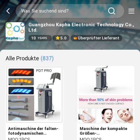
Guangzhou Kapha Electronic Technology Co.,
Ltd.
10
5.0
Überprüfter Lieferant
YEARS
Alle Produkte
(837)
Antimaschine der falten-
Maschine der kompakte
fotodynamischen
Größen-
Therapie für Akne-
fotodynamischen
MOQ:
1PCS
MOQ:
1PCS