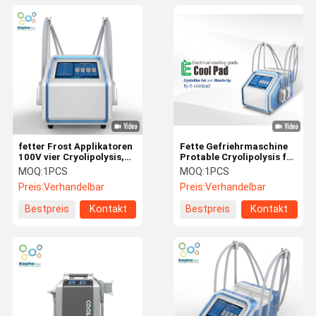
fetter Frost Applikatoren
Fette Gefriehrmaschine
100V vier Cryolipolysis,
Protable Cryolipolysis für
der Maschine abnimmt
Cryo-Körper, der
MOQ:
1PCS
MOQ:
1PCS
Hauptgebrauch abnimmt
Preis:
Verhandelbar
Preis:
Verhandelbar
Bestpreis
Kontakt
Bestpreis
Kontakt