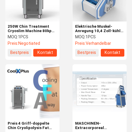
250W Chin Treatment
Elektrische Muskel-
Cryoslim Machine 80kpa
Anregung 10,4 Zoll-kühle
Presurre
Abnehmenmaschine für
MOQ:
1PCS
MOQ:
1PCS
Gewichtsverlust
Preis:
Negotiated
Preis:
Verhandelbar
Bestpreis
Kontakt
Bestpreis
Kontakt
Haus
Produkte
Über Uns
Fabrik-
Ausflug
Preis 4 Griff-doppelte
MASCHINEN-
Chin Cryolipolysis Fat
Extracorporeal