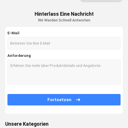
Fette Gefriehrmaschine Cryolipolysis
Hinterlass Eine Nachricht
Jet Peel Machine
Wir Werden Schnell Antworten
Elektrische Muskel-Anregungs-Maschine
E-Mail
Ultraschall-Physiotherapie-Maschine
Maschine der fotodynamischen Therapie
Anforderung
Hochfrequenz-Maschine
Microneedling Bruch-Rf
Laser-Physiotherapie-Maschine
Fortsetzen
Unsere Kategorien