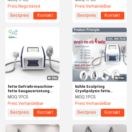
Fettabbau-ED
Gewichtsverlust abnimmt
Preis:
Negotiated
Preis:
Verhandelbar
Bestpreis
Kontakt
Bestpreis
Kontakt
fette Gefriehrmaschine-
kühle Sculpting
fette Saugausrüstung
Cryolipolysis fette
100mm Hand-
Gefriehrmaschine 80Kpa
MOQ:
1PCS
MOQ:
1PCS
Cryolipolysis
Preis:
Verhandelbar
Preis:
Verhandelbar
Bestpreis
Kontakt
Bestpreis
Kontakt