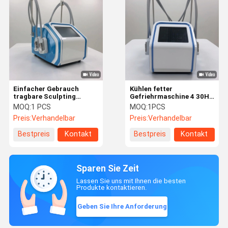
Einfacher Gebrauch
Kühlen fetter
tragbare Sculpting
Gefriehrmaschine 4 30HZ
Maschine EMS, fette
Cryolipolysis kühler
MOQ:
1 PCS
MOQ:
1PCS
Gefrierausrüstung für die
Auflagen-Griff PCS das
Preis:
Verhandelbar
Preis:
Verhandelbar
Körper-Formung
Abnehmen ab
Bestpreis
Kontakt
Bestpreis
Kontakt
Sparen Sie Zeit
Lassen Sie uns mit Ihnen die besten
Produkte kontaktieren.
Geben Sie Ihre Anforderung