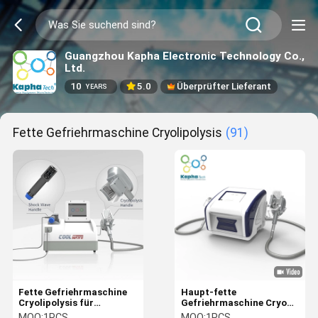
Guangzhou Kapha Electronic Technology Co.,
Ltd.
10
5.0
Überprüfter Lieferant
YEARS
Fette Gefriehrmaschine Cryolipolysis
(91)
Fette Gefriehrmaschine
Haupt-fette
Cryolipolysis für
Gefriehrmaschine Cryo
Behandlung des
für den Körper, der
MOQ:
1PCS
MOQ:
1PCS