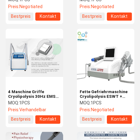
Fettabbau-ED
Preis Cryolipolysis-
Preis:
Negotiated
Preis:
Negotiated
Vakuumtherapie-
Maschine Cryolipolysis
Bestpreis
Kontakt
Bestpreis
Kontakt
abnimmt
4 Maschine Griffe
Fette Gefriehrmaschine
Cryolipolysis 30Hz EMS
Cryolipolysis ESWT +
10,4-Zoll-Farbtouch
Cryolipolysis mit
MOQ:
1PCS
MOQ:
1PCS
Screen
Druckwelle 2 in 1
Preis:
Verhandelbar
Preis:
Negotiated
Maschinen-Therapie
Bestpreis
Kontakt
Bestpreis
Kontakt