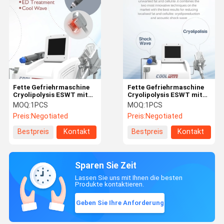
Fette Gefriehrmaschine
Fette Gefriehrmaschine
Cryolipolysis ESWT mit
Cryolipolysis ESWT mit
Druckwelle 2 in 1
Druckwelle 2 in 1
MOQ:
1PCS
MOQ:
1PCS
Maschinen-Therapie
Maschinen-Therapie
Preis:
Negotiated
Preis:
Negotiated
Bestpreis
Kontakt
Bestpreis
Kontakt
Sparen Sie Zeit
Lassen Sie uns mit Ihnen die besten
Produkte kontaktieren.
Geben Sie Ihre Anforderung