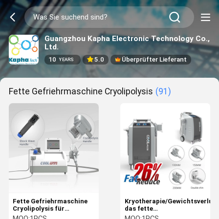
Guangzhou Kapha Electronic Technology Co.,
Ltd.
10
5.0
Überprüfter Lieferant
YEARS
Fette Gefriehrmaschine Cryolipolysis
(91)
Fette Gefriehrmaschine
Kryotherapie/Gewichtsverlust
Cryolipolysis für
das fette
Behandlung des
Gefriehrmaschine-beste
MOQ:
1PCS
MOQ:
1PCS