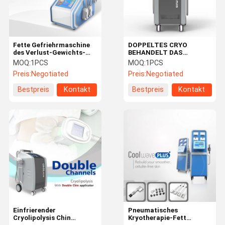
Fette Gefriehrmaschine
DOPPELTES CRYO
des Verlust-Gewichts-
BEHANDELT DAS
45℃
BEARBEITEN DES
MOQ:
1PCS
MOQ:
1PCS
Cryolipolysis/Abnehmen-
GLEICHEN DER ZEIT-
Preis:
Negotiated
Preis:
Negotiated
Maschine
CRYOLIPOLYSIS FAT
VAKUUMS
Bestpreis
Kontakt
Bestpreis
Kontakt
THERAPYMACHINE DES
GEFRIEHRMASCHINE-
BESTEN PREIS-
CRYOLIPOLYSIS
Haus
Produkte
Über Uns
Fabrik-
Ausflug
Einfrierender
Pneumatisches
Cryolipolysis Chin
Kryotherapie-Fett