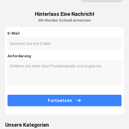
Fette Gefriehrmaschine Cryolipolysis
Hinterlass Eine Nachricht
Jet Peel Machine
Wir Werden Schnell Antworten
Elektrische Muskel-Anregungs-Maschine
E-Mail
Ultraschall-Physiotherapie-Maschine
Maschine der fotodynamischen Therapie
Anforderung
Hochfrequenz-Maschine
Microneedling Bruch-Rf
Laser-Physiotherapie-Maschine
Fortsetzen
Unsere Kategorien