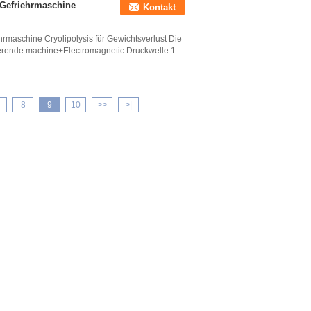
 Gefriehrmaschine
Kontakt
hrmaschine Cryolipolysis für Gewichtsverlust Die
ierende machine+Electromagnetic Druckwelle 1...
8
9
10
>>
>|