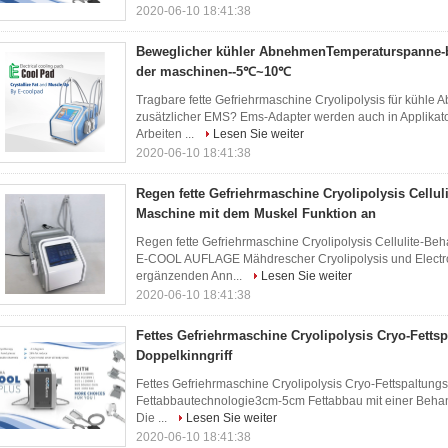
2020-06-10 18:41:38
Beweglicher kühler AbnehmenTemperaturspanne
der maschinen--5℃~10℃
Tragbare fette Gefriehrmaschine Cryolipolysis für küh
zusätzlicher EMS? Ems-Adapter werden auch in Applikato
Arbeiten ...
Lesen Sie weiter
2020-06-10 18:41:38
Regen fette Gefriehrmaschine Cryolipolysis Cellu
Maschine mit dem Muskel Funktion an
Regen fette Gefriehrmaschine Cryolipolysis Cellulite-B
E-COOL AUFLAGE Mähdrescher Cryolipolysis und Electropr
ergänzenden Ann...
Lesen Sie weiter
2020-06-10 18:41:38
Fettes Gefriehrmaschine Cryolipolysis Cryo-Fettsp
Doppelkinngriff
Fettes Gefriehrmaschine Cryolipolysis Cryo-Fettspaltungs
Fettabbautechnologie3cm-5cm Fettabbau mit einer Behand
Die ...
Lesen Sie weiter
2020-06-10 18:41:38