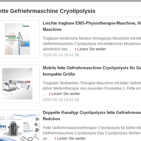
ette Gefriehrmaschine Cryolipolysis
1)
Leichte tragbare EMS-Physiotherapie-Maschine, Ha
Maschine
Tragbare elektrische Muslce-Anregungs-Maschine mit fett
Gefriehrmaschine Cryolipolysis mit elektrischer Muskelan
allmählich das ...
Lesen Sie weiter
2020-06-10 18:41:38
Mobile fette Gefriehrmaschine Cryolipolysis für G
kompakte Größe
Tragbare Stoßwellen-Therapie-Maschine mit fetter Gefrieh
kühle Wellentherapie des neuesten Produktes 1. Fette e
...
Lesen Sie weiter
2020-06-10 18:41:38
Doppelte Kanaltyp Cryolipolysis fette Gefriehrmasc
Redction
Fette Gefriehrmaschinetherapie Cryolipolysis für kühle 
Gefriehrmaschine Cryolipolysis Das Cryolipolysis-Verfahre
an ...
Lesen Sie weiter