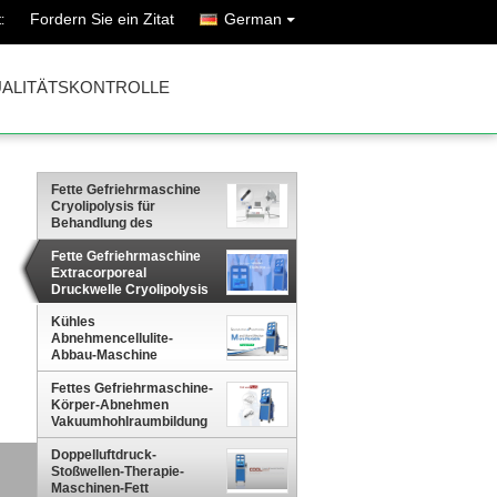
Fordern Sie ein Zitat
German
:
ALITÄTSKONTROLLE
Fette Gefriehrmaschine
Cryolipolysis für
Behandlung des
Fettabbau-ED
Fette Gefriehrmaschine
Extracorporeal
Druckwelle Cryolipolysis
Kühles
Abnehmencellulite-
Abbau-Maschine
Shocwave Thearpy Cryo
fettes Einfrieren
Fettes Gefriehrmaschine-
Körper-Abnehmen
Vakuumhohlraumbildung
Cryolipolysis
Doppelluftdruck-
Stoßwellen-Therapie-
Maschinen-Fett