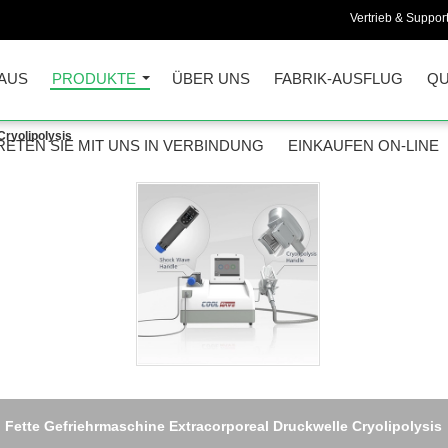
Vertrieb & Support
AUS
PRODUKTE
ÜBER UNS
FABRIK-AUSFLUG
QU
Cryolipolysis
RETEN SIE MIT UNS IN VERBINDUNG
EINKAUFEN ON-LINE
Fette Gefriehrmaschine Extracorporeal Druckwelle Cryolipolysis