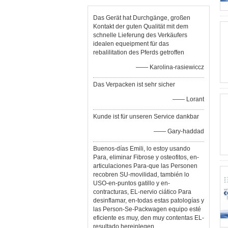
Das Gerät hat Durchgänge, großen
Kontakt der guten Qualität mit dem
schnelle Lieferung des Verkäufers
idealen equeipment für das
rebalilitation des Pferds getroffen
—— Karolina-rasiewiccz
Das Verpacken ist sehr sicher
—— Lorant
Kunde ist für unseren Service dankbar
—— Gary-haddad
Buenos-días Emili, lo estoy usando
Para, eliminar Fibrose y osteofitos, en-
articulaciones Para-que las Personen
recobren SU-movilidad, también lo
USO-en-puntos gatillo y en-
contracturas, EL-nervio ciático Para
desinflamar, en-todas estas patologías y
las Person-Se-Packwagen equipo esté
eficiente es muy, den muy contentas EL-
resultado hereinlegen,