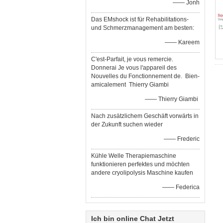
—— Jonh
Das EMshock ist für Rehabilitations-
und Schmerzmanagement am besten:
—— Kareem
C'est-Parfait, je vous remercie.
Donnerai Je vous l'appareil des
Nouvelles du Fonctionnement de. Bien-
amicalement Thierry Giambi
—— Thierry Giambi
Nach zusätzlichem Geschäft vorwärts in
der Zukunft suchen wieder
—— Frederic
Kühle Welle Therapiemaschine
funktionieren perfektes und möchten
andere cryolipolysis Maschine kaufen
—— Federica
Ich bin online Chat Jetzt