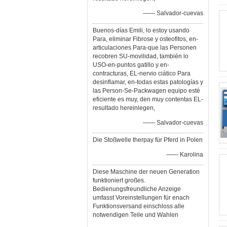
—— Salvador-cuevas
Buenos-días Emili, lo estoy usando
Para, eliminar Fibrose y osteofitos, en-
articulaciones Para-que las Personen
recobren SU-movilidad, también lo
USO-en-puntos gatillo y en-
contracturas, EL-nervio ciático Para
desinflamar, en-todas estas patologías y
las Person-Se-Packwagen equipo esté
eficiente es muy, den muy contentas EL-
resultado hereinlegen,
—— Salvador-cuevas
Die Stoßwelle therpay für Pferd in Polen
—— Karolina
Diese Maschine der neuen Generation
funktioniert großes.
Bedienungsfreundliche Anzeige
umfasst Voreinstellungen für enach
Funktionsversand einschloss alle
notwendigen Teile und Wahlen